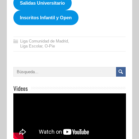
Salidas Universitario
Inscritos Infantil y Open
Liga Comunidad de Madrid
,
Liga Escolar
,
O-Pie
Videos