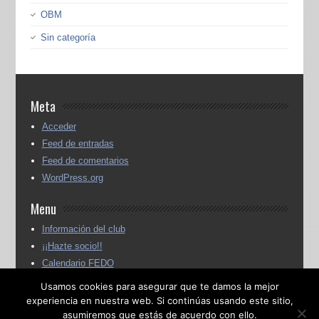
OBM
Sin categoría
Meta
Acceder
Feed de entradas
Feed de comentarios
WordPress.org
Menu
Información del club
¡¡Hazte socio!!
Calendario FEDO
Calendario FEMADO
Usamos cookies para asegurar que te damos la mejor
Inscripciones carreras
experiencia en nuestra web. Si continúas usando este sitio,
asumiremos que estás de acuerdo con ello.