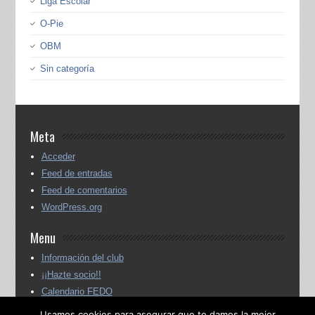
Liga Escolar
O-Pie
OBM
Sin categoría
Meta
Acceder
Feed de entradas
Feed de comentarios
WordPress.org
Menu
Información del club
¡¡Hazte socio!!
Calendario FEDO
Calendario FEMADO
Usamos cookies para asegurar que te damos la mejor