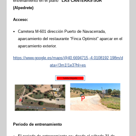
entrenamiento en el plano
“LAS CANTERAS-SUR”
(Alpedrete)
Acceso:
Carretera M-601 dirección Puerto de Navacerrada,
aparcamiento del restaurante “Finca Optimist” aparcar en el
aparcamiento exterior.
https://www.google.es/maps/@40.6694715,-4.0108192,198m/d
ata=!3m1!1e3?hl=es
Periodo de entrenamiento